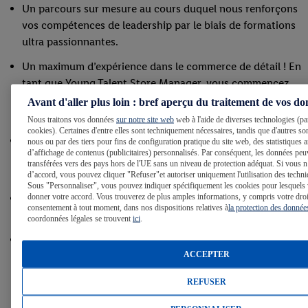
Un parcours sur mesure au cours duquel nous renforçons
vos compétences de leadership par le biais de formations
ultra passionnantes.
Un maximum d’expérience dans le commerce de détail ! En
tant que Young Talent Store Manager, vous commencez
au bas de l’échelle, mais vous transitez par toutes les
Avant d'aller plus loin : bref aperçu du traitement de vos d
fonctions en un temps record.
Nous traitons vos données
sur notre site web
web à l'aide de diverses technologies (pa
cookies). Certaines d'entre elles sont techniquement nécessaires, tandis que d'autres son
Un package salarial intéressant avec entre autres une
nous ou par des tiers pour fins de configuration pratique du site web, des statistique
d’affichage de contenus (publicitaires) personnalisés. Par conséquent, les données peu
voiture de société avec carte essence et budget car wash
transférées vers des pays hors de l'UE sans un niveau de protection adéquat. Si vous n
et des chèques-repas.
d’accord, vous pouvez cliquer "Refuser"et autoriser uniquement l'utilisation des techni
Sous "Personnaliser", vous pouvez indiquer spécifiquement les cookies pour lesquels
donner votre accord. Vous trouverez de plus amples informations, y compris votre droit
Une fonction variée et ambitieuse qui laisse une large
consentement à tout moment, dans nos dispositions relatives à
la protection des donnée
place aux initiatives.
coordonnées légales se trouvent
ici
.
Des contacts enthousiasmants, car grâce à notre
ACCEPTER
communauté nationale de Young Talents, vous
rencontrerez des collègues de différentes régions et de
REFUSER
parcours variés lors d’ateliers et d’autres événements.