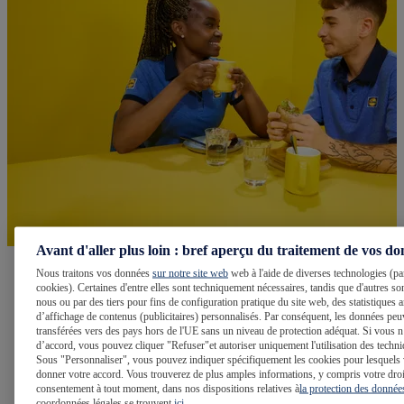
Avant d'aller plus loin : bref aperçu du traitement de vos d
Nous traitons vos données
sur notre site web
web à l'aide de diverses technologies (pa
Vous cherchez un stage ?
cookies). Certaines d'entre elles sont techniquement nécessaires, tandis que d'autres son
nous ou par des tiers pour fins de configuration pratique du site web, des statistique
d’affichage de contenus (publicitaires) personnalisés. Par conséquent, les données peu
Faire un stage dans un magasin
transférées vers des pays hors de l'UE sans un niveau de protection adéquat. Si vous n
d’accord, vous pouvez cliquer "Refuser"et autoriser uniquement l'utilisation des techni
Sous "Personnaliser", vous pouvez indiquer spécifiquement les cookies pour lesquels
donner votre accord. Vous trouverez de plus amples informations, y compris votre droit
consentement à tout moment, dans nos dispositions relatives à
la protection des donnée
coordonnées légales se trouvent
ici
.