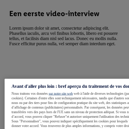
Een eerste video-interview
Lorem ipsum dolor sit amet, consectetur adipiscing elit.
Phasellus iaculis, arcu vel finibus lobortis, libero est posuere
tellus, et facilisis diam nisl sed lacus. Donec eu mollis nulla.
Fusce efficitur purus nulla, vel semper diam interdum eget.
Je presenteert een case
Avant d'aller plus loin : bref aperçu du traitement de vos d
Nous traitons vos données
sur notre site web
web à l'aide de diverses technologies (pa
Lorem ipsum dolor sit amet, consectetur adipiscing elit.
cookies). Certaines d'entre elles sont techniquement nécessaires, tandis que d'autres son
Phasellus iaculis, arcu vel finibus lobortis, libero est posuere
nous ou par des tiers pour fins de configuration pratique du site web, des statistique
tellus, et facilisis diam nisl sed lacus. Donec eu mollis nulla.
d’affichage de contenus (publicitaires) personnalisés. Par conséquent, les données peu
Fusce efficitur purus nulla, vel semper diam interdum eget.
transférées vers des pays hors de l'UE sans un niveau de protection adéquat. Si vous n
d’accord, vous pouvez cliquer "Refuser"et autoriser uniquement l'utilisation des techni
Sous "Personnaliser", vous pouvez indiquer spécifiquement les cookies pour lesquels
donner votre accord. Vous trouverez de plus amples informations, y compris votre droit