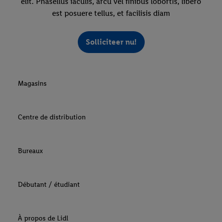
elit. Phasellus iaculis, arcu vel finibus lobortis, libero
est posuere tellus, et facilisis diam
Solliciteer nu!
Magasins
Centre de distribution
Bureaux
Débutant / étudiant
À propos de Lidl